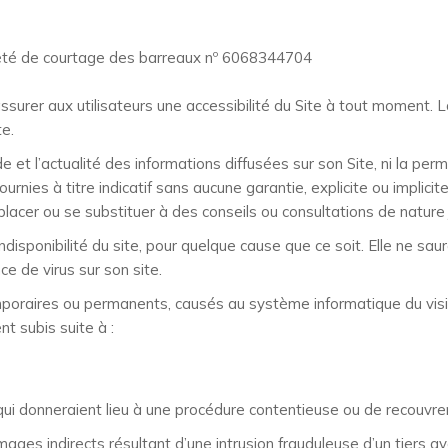
ciété de courtage des barreaux nº 6068344704
ssurer aux utilisateurs une accessibilité du Site à tout moment. 
te.
e et l’actualité des informations diffusées sur son Site, ni la p
nies à titre indicatif sans aucune garantie, explicite ou implicite,
placer ou se substituer à des conseils ou consultations de nature j
isponibilité du site, pour quelque cause que ce soit. Elle ne sau
e de virus sur son site.
oraires ou permanents, causés au système informatique du visi
nt subis suite à :
ite qui donneraient lieu à une procédure contentieuse ou de recouvr
s indirects résultant d’une intrusion frauduleuse d’un tiers aya