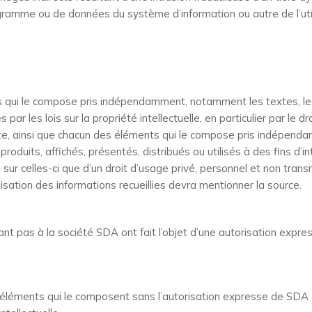
rogramme ou de données du système d’information ou autre de l’ut
ts qui le compose pris indépendamment, notamment les textes, l
ar les lois sur la propriété intellectuelle, en particulier par le d
 Site, ainsi que chacun des éléments qui le compose pris indépe
roduits, affichés, présentés, distribués ou utilisés à des fins d’
 sur celles-ci que d’un droit d’usage privé, personnel et non trans
isation des informations recueillies devra mentionner la source.
t pas à la société SDA ont fait l’objet d’une autorisation express
s éléments qui le composent sans l’autorisation expresse de SDA 