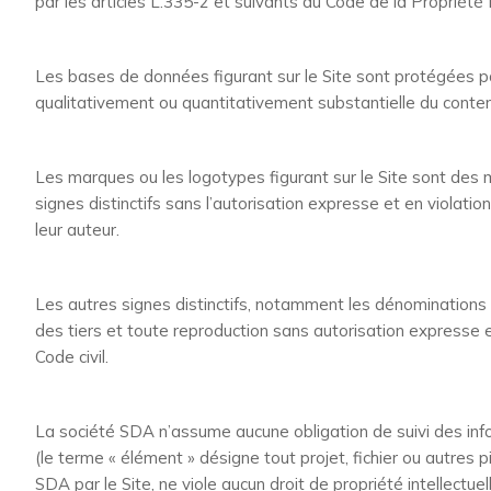
par les articles L.335-2 et suivants du Code de la Propriété I
Les bases de données figurant sur le Site sont protégées par 
qualitativement ou quantitativement substantielle du cont
Les marques ou les logotypes figurant sur le Site sont des 
signes distinctifs sans l’autorisation expresse et en violatio
leur auteur.
Les autres signes distinctifs, notamment les dénominations
des tiers et toute reproduction sans autorisation expresse 
Code civil.
La société SDA n’assume aucune obligation de suivi des informa
(le terme « élément » désigne tout projet, fichier ou autres
SDA par le Site, ne viole aucun droit de propriété intellectu