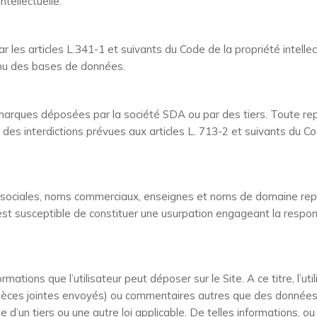
ntellectuelle.
les articles L.341-1 et suivants du Code de la propriété intellect
enu des bases de données.
marques déposées par la société SDA ou par des tiers. Toute repro
n des interdictions prévues aux articles L. 713-2 et suivants du C
 sociales, noms commerciaux, enseignes et noms de domaine reprod
est susceptible de constituer une usurpation engageant la respons
tions que l’utilisateur peut déposer sur le Site. A ce titre, l’ut
 pièces jointes envoyés) ou commentaires autres que des données p
elle d’un tiers ou une autre loi applicable. De telles information