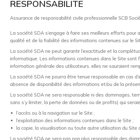
RESPONSABILITE
Assurance de responsabilité civile professionnelle SCB So
La société SDA s’engage à faire ses meilleurs efforts pour a
qualité et de la fiabilité des informations contenues sur le Si
La société SDA ne peut garantir l’exactitude et la complétud
informatique. Les informations contenues dans le Site sont four
information générale des utilisateurs, elles ne sauraient rem
La société SDA ne pourra être tenue responsable en cas d’ind
absence de disponibilité des informations et/ou de la présenc
La société SDA ne sera responsable ni des dommages, temp
sans s’y limiter, la perte de données ou de profits) qui seraie
l’accès ou à la navigation sur le Site ;
l’exploitation des informations contenues dans le Site ;
la copie, la visualisation ou toute autre utilisation du S
La société SDA ne sera pas non plus responsable des dommage