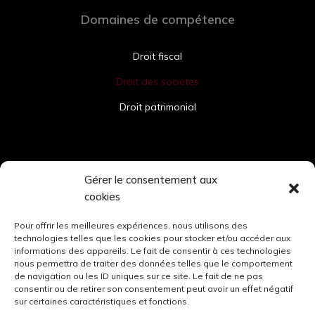
Domaines de compétence
Droit fiscal
Droit des sociétés
Droit patrimonial
Contact
Gérer le consentement aux
cookies
sd@sara-dray-avocat.com
Pour offrir les meilleures expériences, nous utilisons des
technologies telles que les cookies pour stocker et/ou accéder aux
informations des appareils. Le fait de consentir à ces technologies
nous permettra de traiter des données telles que le comportement
Lundi – Vendredi : 9h-12h – 14h-19h
de navigation ou les ID uniques sur ce site. Le fait de ne pas
consentir ou de retirer son consentement peut avoir un effet négatif
sur certaines caractéristiques et fonctions.
06 77 64 60 83